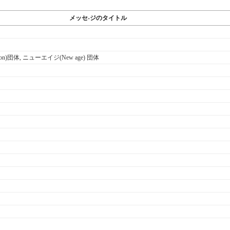
メッセ-ジのタイトル
n)団体, ニューエイジ(New age) 団体