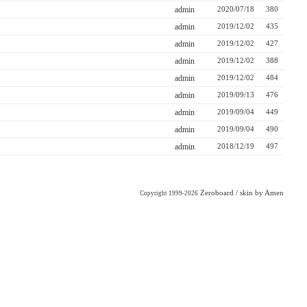
admin
2020/07/18
380
admin
2019/12/02
435
admin
2019/12/02
427
admin
2019/12/02
388
admin
2019/12/02
484
admin
2019/09/13
476
admin
2019/09/04
449
admin
2019/09/04
490
admin
2018/12/19
497
Zeroboard
/ skin by
Amen
Copyright 1999-2026