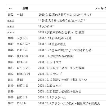
no
聖書
メッセ
1852
ヘ1:3
2010. 9. 12 真の大祭司となられたキリスト
notice
** 2013. 7. 9 神に出会う道(ヨハ14:6) **
notice
*4つの祈り*
notice
2008-9 安養東部教会 金ドンゴン牧師
1848
ヘブ12:2
2008. 1. 13 祈りの深い段階
1847
ヨ14:16-27
2008. 1. 20 聖霊の教え
1846
ロ11:1-6
2008. 1. 27 恵みの選びによって残された者
1845
使1:12-14
2008. 1. 6 原色的福音の回復
1844
創26:1-5
2008. 10. 12 イサク
1843
ロ１：２８
2008. 10. 12 ロ１：２８－キング牧師
1842
創28:10-16
2008. 10. 19 ヤコブ
1841
使1:8
2008. 10. 19 福音の当然性を探しなさい
1840
創37:1-11
2008. 10. 26 ヨセフ
1839
2008. 10. 26 福音の必然性を見た者
1838
創12:1-3
2008. 10. 5 アブラハム
1837
ｶﾞ3:6-9
2008. 10. 5 アブラハムの契約－国邑京子牧師夫人