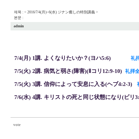
제목 : < 2016/7/4(月)~6(水) ジナン癒しの特別講義 >
본문 :
admin
7/4(月) 1講. よくなりたいか？(ヨハ5:6)
礼拝
7/5(火) 2講. 病気と弱さ(障害)(Ⅱコリ12:9-10)
礼拝全
7/5(火) 3講. 信仰によって安息に入る(ヘブ4:2-3)
7/6(水) 4講. キリストの死と同じ状態になり(ビリ3:
vote