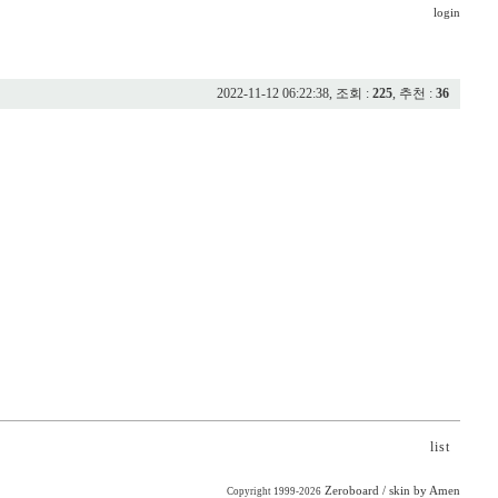
login
2022-11-12 06:22:38, 조회 :
225
, 추천 :
36
list
Zeroboard
/ skin by
Amen
Copyright 1999-2026