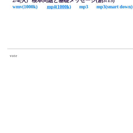
2/4(火
根本問題と基礎メッセージ(創3:15)
)
wmv(1000k)
mp4(1000k)
mp3
mp3(smart down)
vote