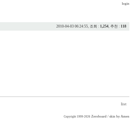
login
2010-04-03 06:24:55, 조회 :
1,254
, 추천 :
118
list
Zeroboard
/ skin by
Amen
Copyright 1999-2026